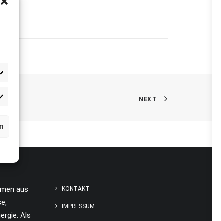
NEXT
rketing
rn
hmen aus
KONTAKT
se,
IMPRESSUM
ergie. Als