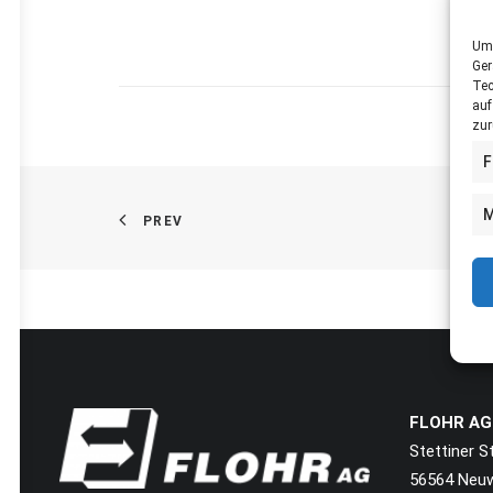
Um 
Ger
Tec
auf
zur
F
M
PREV
FLOHR AG
Stettiner S
56564 Neu