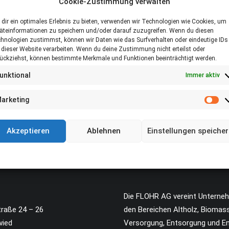
Cookie-Zustimmung verwalten
dir ein optimales Erlebnis zu bieten, verwenden wir Technologien wie Cookies, um
äteinformationen zu speichern und/oder darauf zuzugreifen. Wenn du diesen
hnologien zustimmst, können wir Daten wie das Surfverhalten oder eindeutige IDs
 dieser Website verarbeiten. Wenn du deine Zustimmung nicht erteilst oder
ückziehst, können bestimmte Merkmale und Funktionen beeinträchtigt werden.
unktional
Immer aktiv
arketing
Ma
Akzeptieren
Ablehnen
Einstellungen speiche
Cookie-Richtlinie
Datenschutz
Impressum
Die FLOHR AG vereint Unterne
traße 24 – 26
den Bereichen Altholz, Biomas
wied
Versorgung, Entsorgung und En