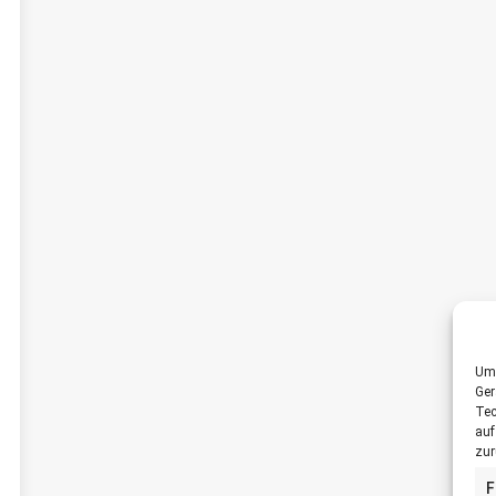
Um 
Ger
Tec
auf
zur
F