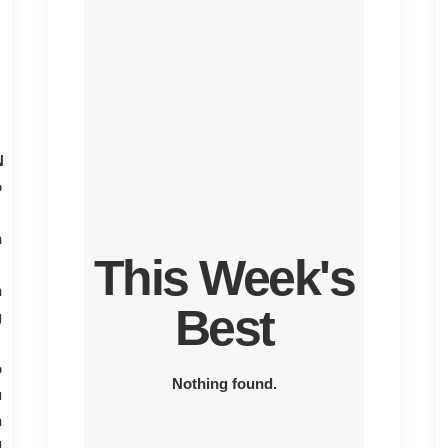
N
o
h
This Week's
n
Best
g
o
Nothing found.
u
n
d