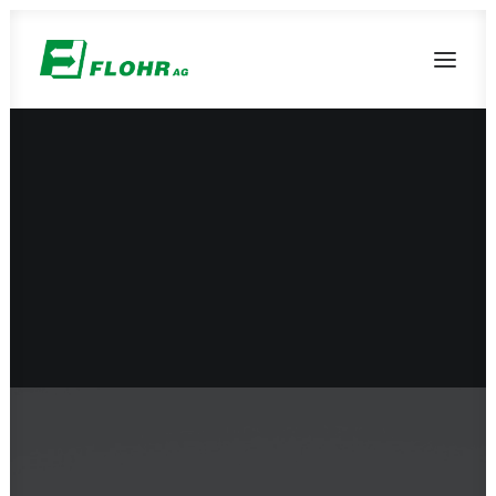
Spedition & Logistik
Lagerlogistik
Altholz & Biomasse
Bioenergie
Fuhrparkkraftstoffe