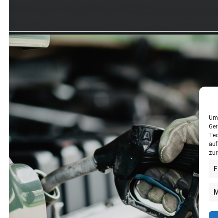
Um 
Ger
Tec
auf
zur
F
M