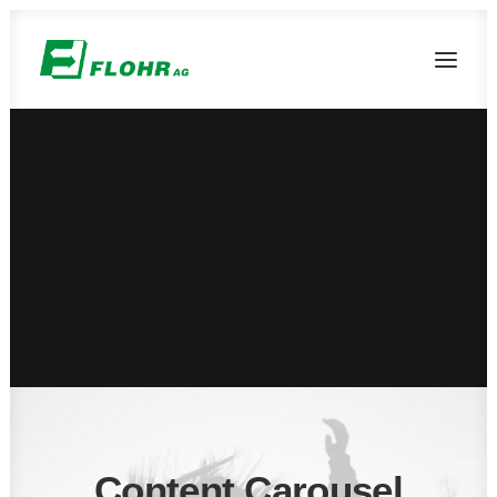
Spedition & Logistik
Lagerlogistik
Altholz & Biomasse
Bioenergie
Fuhrparkkraftstoffe
Content Carousel