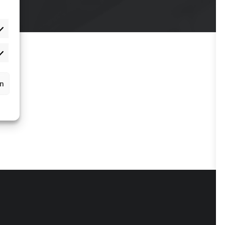
rketing
rn