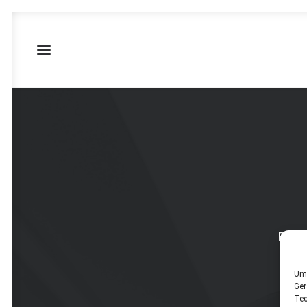
BigTe
Um 
Ger
Tec